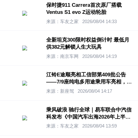
保时捷911 Carrera首次原厂搭载
Ventus S1 evo Z运动轮胎
来源：车友之家
2026/08/04 14:33
全新坦克300限时权益倒计时 最低月
供382元解锁人生大玩具
来源：南京车网
2026/08/04 14:19
江铃E途顺亮相工信部第409批公告
——7/9座纯电多用途乘用车亮相，江
铃轻客新能源再落一子
来源：新座驾
2026/08/04 14:17
乘风破浪 驰行全球｜易车联合中汽信
科发布《中国汽车出海2026年上半年
回顾报告》
来源：车友之家
2026/08/04 13:59