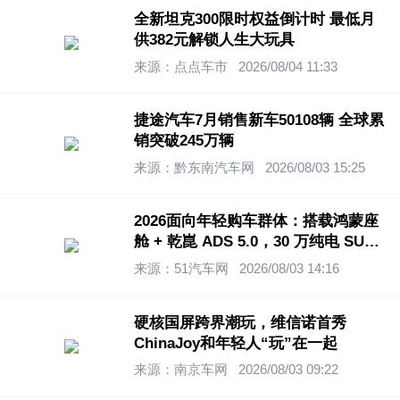
全新坦克300限时权益倒计时 最低月
供382元解锁人生大玩具
来源：点点车市
2026/08/04 11:33
捷途汽车7月销售新车50108辆 全球累
销突破245万辆
来源：黔东南汽车网
2026/08/03 15:25
2026面向年轻购车群体：搭载鸿蒙座
舱 + 乾崑 ADS 5.0，30 万纯电 SUV
与轿车怎么选
来源：51汽车网
2026/08/03 14:16
硬核国屏跨界潮玩，维信诺首秀
ChinaJoy和年轻人“玩”在一起
来源：南京车网
2026/08/03 09:22