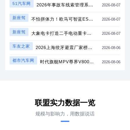
51汽车网
2026年事故车线索管理系统推荐：从过程管理困局到精准可量化评测
2026-08-07
新座驾
不怕拼体力！欧马可智蓝ES1纯电轻卡怀挡新品解锁舒适高效运营新体验
2026-08-07
新座驾
大象电卡打造二手电动重卡标准化交易平台 全链条赋能经销商转型新能源赛道
2026-08-07
车友之家
2026上海绞牙避震厂家榜单！家用/姿态/性能怎么选？迈震实测详解
2026-08-06
都市汽车网
时代旗舰MPV尊界V800、尊界V680上市，售价64.8万元起
2026-08-06
联盟实力数据一览
规模与影响力，用数据说话